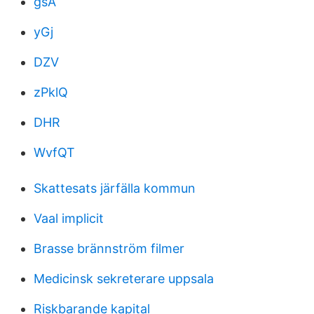
gsA
yGj
DZV
zPklQ
DHR
WvfQT
Skattesats järfälla kommun
Vaal implicit
Brasse brännström filmer
Medicinsk sekreterare uppsala
Riskbarande kapital