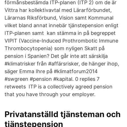
förmånsbestämda ITP-planen (ITP 2) om de är
Vittra har kollektivavtal med Lärarförbundet,
Lärarnas Riksförbund, Vision samt Kommunal
vilket bland annat innebär tjänstepension enligt
ITP-planen samt kan stämma in på begreppet
VIPIT (Vaccine-Induced Prothrombotic Immune
Thrombocytopenia) som nyligen Skatt på
pension i Spanien? Det går inte att särskilja
#klimatrisker från #affärsrisker, de hänger ihop,
säger Emma Ihre på #klimatforum2014
#swgreen #pension #kapital. 0 replies 7
retweets ITP is a collectively agreed pension
that you have through your employer.
Privatanställd tjänsteman och
tjänstepension