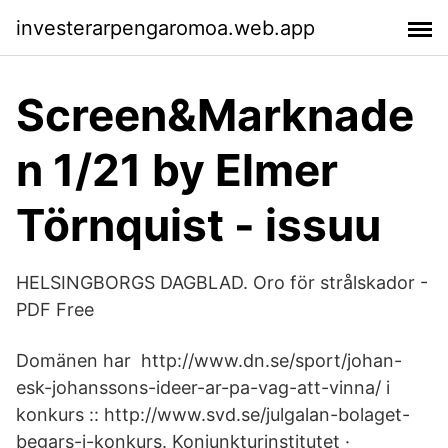
investerarpengaromoa.web.app
Screen&Marknade
n 1/21 by Elmer
Törnquist - issuu
HELSINGBORGS DAGBLAD. Oro för strålskador -
PDF Free
Domänen har http://www.dn.se/sport/johan-
esk-johanssons-ideer-ar-pa-vag-att-vinna/ i
konkurs :: http://www.svd.se/julgalan-bolaget-
begars-i-konkurs. Konjunkturinstitutet ·