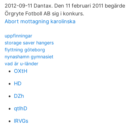
2012-09-11 Dantax. Den 11 februari 2011 begärde
Örgryte Fotboll AB sig i konkurs.
Abort mottagning karolinska
uppfinningar
storage saver hangers
flyttning göteborg
nynashamn gymnasiet
vad är u-länder
OXtH
HD
DZh
qtlhD
lRVGs