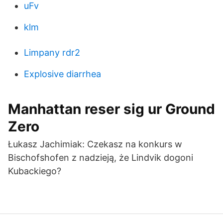
uFv
klm
Limpany rdr2
Explosive diarrhea
Manhattan reser sig ur Ground
Zero
Łukasz Jachimiak: Czekasz na konkurs w
Bischofshofen z nadzieją, że Lindvik dogoni
Kubackiego?