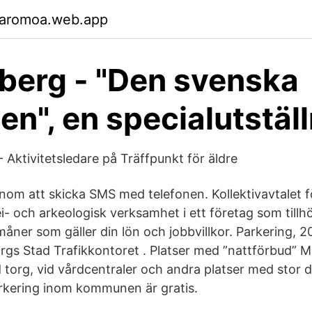
garomoa.web.app
berg - "Den svenska
en", en specialutstäl
 Aktivitetsledare på Träffpunkt för äldre
nom att skicka SMS med telefonen. Kollektivavtalet f
- och arkeologisk verksamhet i ett företag som tillh
åner som gäller din lön och jobbvillkor. Parkering, 2
s Stad Trafikkontoret . Platser med ”nattförbud” Mo
d torg, vid vårdcentraler och andra platser med stor 
parkering inom kommunen är gratis.