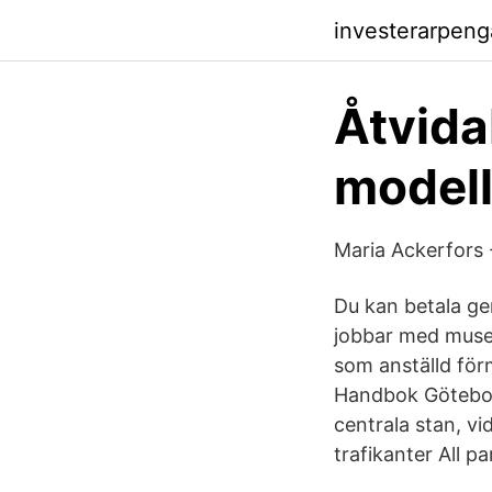
investerarpen
Åtvida
modell
Maria Ackerfors -
Du kan betala ge
jobbar med musei
som anställd förm
Handbok Göteborg
centrala stan, vi
trafikanter All 