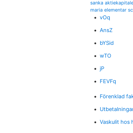
sanka aktiekapital
maria elementar sc
vOq
AnsZ
bYSid
wTO
jP
FEVFq
Förenklad fa
Utbetalninga
Vaskulit hos