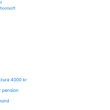
et
hoolsoft
ktura 4000 kr
r pension
 hund