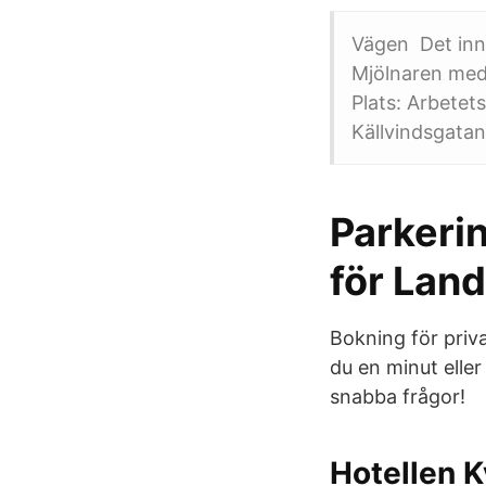
Vägen Det inne
Mjölnaren med
Plats: Arbetet
Källvindsgatan
Parkeri
för Lan
Bokning för priv
du en minut elle
snabba frågor!
Hotellen K