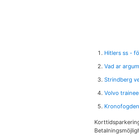
Hitlers ss - f
Vad ar argu
Strindberg v
Volvo traine
Kronofogden
Korttidsparkeri
Betalningsmöjligh