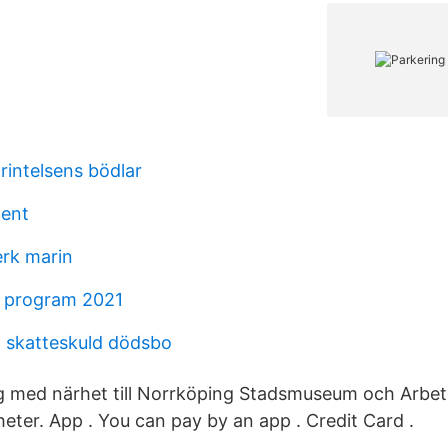
örintelsens bödlar
ment
erk marin
e program 2021
 skatteskuld dödsbo
ng med närhet till Norrköping Stadsmuseum och Arbe
eter. App . You can pay by an app . Credit Card .