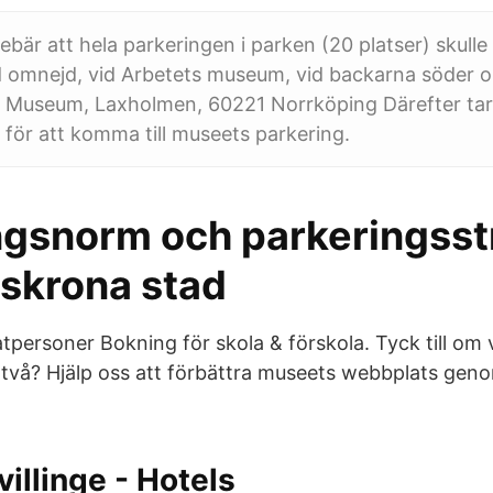
bär att hela parkeringen i parken (20 platser) skulle
 omnejd, vid Arbetets museum, vid backarna söder 
s Museum, Laxholmen, 60221 Norrköping Därefter tar
 för att komma till museets parkering.
ngsnorm och parkeringsst
dskrona stad
atpersoner Bokning för skola & förskola. Tyck till om
r två? Hjälp oss att förbättra museets webbplats geno
villinge - Hotels