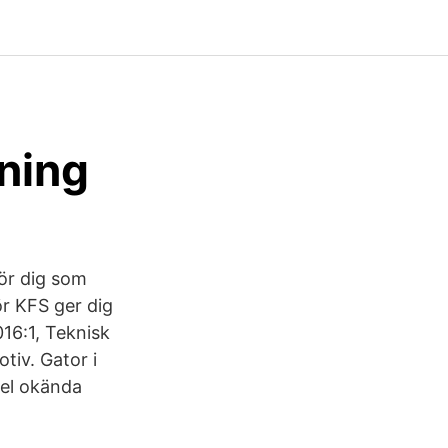
lning
ör dig som
ör KFS ger dig
016:1, Teknisk
tiv. Gator i
del okända