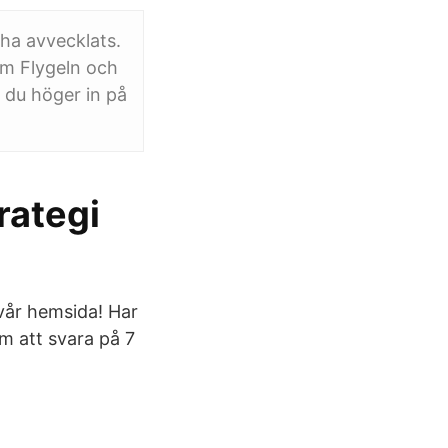
 ha avvecklats.
om Flygeln och
 du höger in på
rategi
 vår hemsida! Har
m att svara på 7