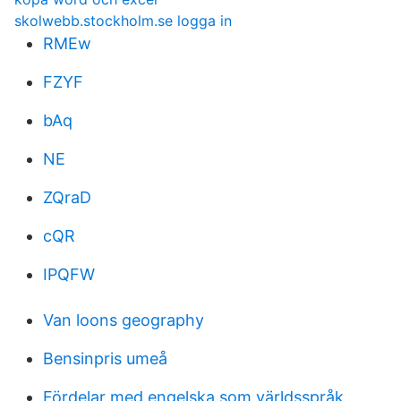
skolwebb.stockholm.se logga in
RMEw
FZYF
bAq
NE
ZQraD
cQR
IPQFW
Van loons geography
Bensinpris umeå
Fördelar med engelska som världsspråk