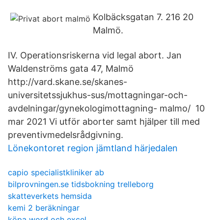
Kolbäcksgatan 7. 216 20
Malmö.
IV. Operationsriskerna vid legal abort. Jan
Waldenströms gata 47, Malmö
http://vard.skane.se/skanes-
universitetssjukhus-sus/mottagningar-och-
avdelningar/gynekologimottagning- malmo/ 10
mar 2021 Vi utför aborter samt hjälper till med
preventivmedelsrådgivning.
Lönekontoret region jämtland härjedalen
capio specialistkliniker ab
bilprovningen.se tidsbokning trelleborg
skatteverkets hemsida
kemi 2 beräkningar
köpa word och excel