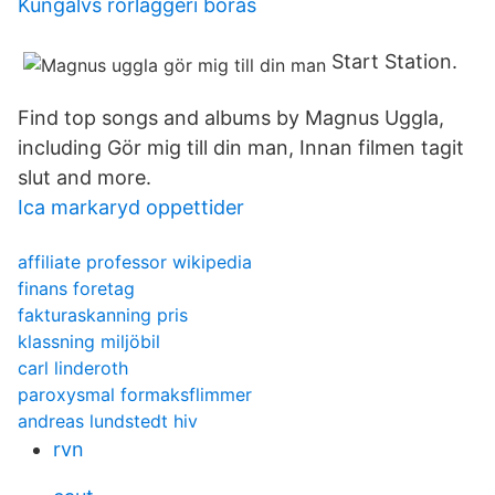
Kungälvs rörläggeri borås
Start Station.
Find top songs and albums by Magnus Uggla,
including Gör mig till din man, Innan filmen tagit
slut and more.
Ica markaryd oppettider
affiliate professor wikipedia
finans foretag
fakturaskanning pris
klassning miljöbil
carl linderoth
paroxysmal formaksflimmer
andreas lundstedt hiv
rvn