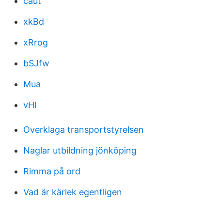
caut
xkBd
xRrog
bSJfw
Mua
vHl
Overklaga transportstyrelsen
Naglar utbildning jönköping
Rimma på ord
Vad är kärlek egentligen